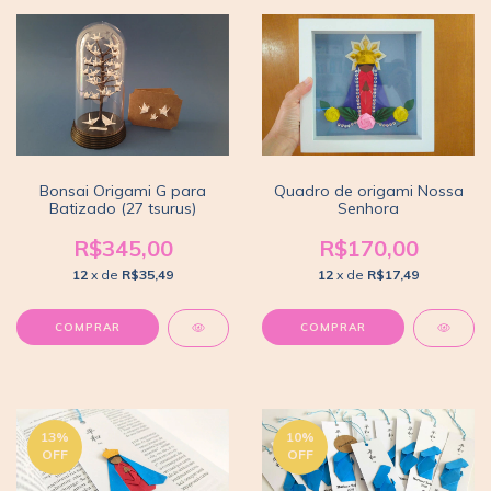
Bonsai Origami G para
Quadro de origami Nossa
Batizado (27 tsurus)
Senhora
R$345,00
R$170,00
12
x de
R$35,49
12
x de
R$17,49
13
%
10
%
OFF
OFF