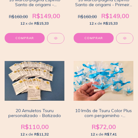
Santo de origami -
Santo de origami - Primeira
Batizado
Eucaristia
R$149,00
R$149,00
R$160,00
R$160,00
12
x de
R$15,33
12
x de
R$15,33
COMPRAR
COMPRAR
20 Amuletos Tsuru
10 Imãs de Tsuru Color Plus
personalizado - Batizado
com pergaminho -
Batizado
R$110,00
R$72,00
12
x de
R$11,32
12
x de
R$7,41