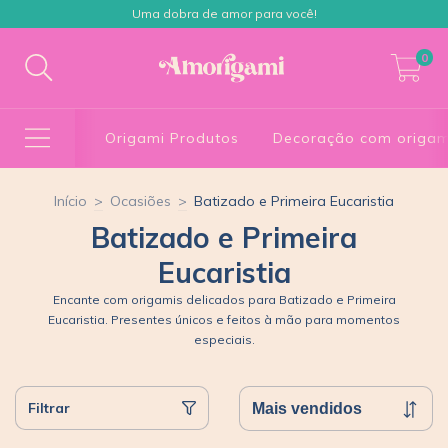
Uma dobra de amor para você!
0
Origami Produtos
Decoração com origam
Início
>
Ocasiões
>
Batizado e Primeira Eucaristia
Batizado e Primeira
Eucaristia
Encante com origamis delicados para Batizado e Primeira
Eucaristia. Presentes únicos e feitos à mão para momentos
especiais.
Filtrar