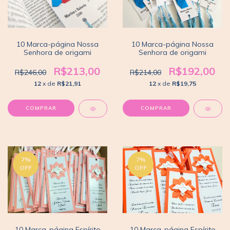
10 Marca-página Nossa
10 Marca-página Nossa
Senhora de origami
Senhora de origami
R$213,00
R$192,00
R$246,00
R$214,00
12
x de
R$21,91
12
x de
R$19,75
COMPRAR
7
%
7
%
OFF
OFF
10 Marca-página Espírito
10 Marca-página Espírito