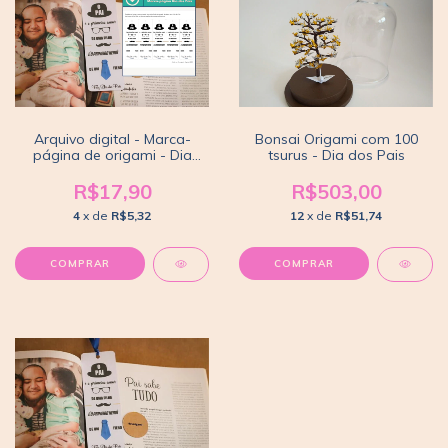
Arquivo digital - Marca-
Bonsai Origami com 100
página de origami - Dia
tsurus - Dia dos Pais
dos Pais
R$17,90
R$503,00
4
x de
R$5,32
12
x de
R$51,74