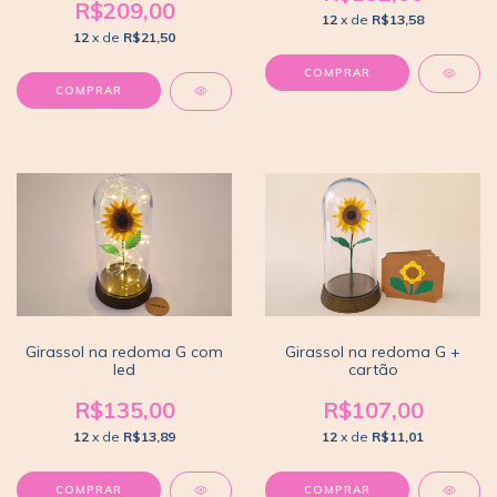
R$209,00
12
x de
R$13,58
12
x de
R$21,50
Girassol na redoma G com
Girassol na redoma G +
led
cartão
R$135,00
R$107,00
12
x de
R$13,89
12
x de
R$11,01