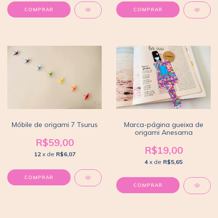
COMPRAR
COMPRAR
Móbile de origami 7 Tsurus
Marca-página gueixa de
origami Anesama
R$59,00
R$19,00
12
x de
R$6,07
4
x de
R$5,65