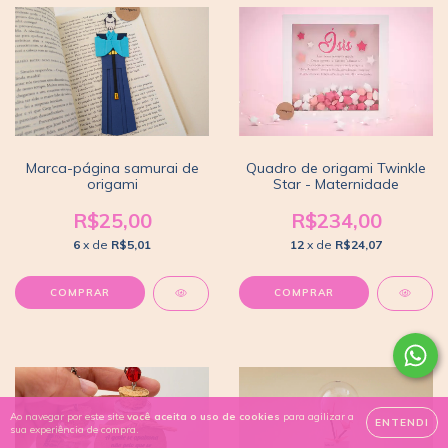
Quadro de origami Twinkle
Marca-página samurai de
Star - Maternidade
origami
R$234,00
R$25,00
12
x de
R$24,07
6
x de
R$5,01
Ao navegar por este site
você aceita o uso de cookies
para agilizar a
ENTENDI
sua experiência de compra.