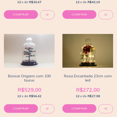
12
x de
R$43,10
12
x de
R$20,47
Bonsai Origami com 100
Rosa Encantada 23cm com
tsurus
led
R$529,00
R$272,00
12
x de
R$54,42
12
x de
R$27,98