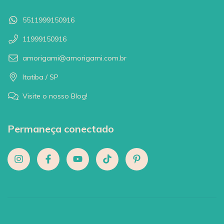
5511999150916
11999150916
amorigami@amorigami.com.br
Itatiba / SP
Visite o nosso Blog!
Permaneça conectado