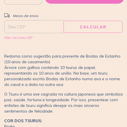
ALTERAR CEP
Entregas para o CEP:
Meios de envio
CALCULAR
Não sei meu CEP
Redoma como sugestão para presente de Bodas de Estanho
(10 anos de casamento)
Árvore com galhos contendo 10 tsurus de papel,
representando os 10 anos de união. Na base, um tsuru
personalizado escrito Bodas de Estanho numa asa e o nome
do casal e a data na outra asa
O Tsuru é uma ave sagrada na cultura japonesa que simboliza
paz, saúde, fortuna e longevidade. Por isso, presentear com
enfeites de tsuru significa desejar os mais sinceros
sentimentos de felicidade.
COR DOS TSURUS:
Prata