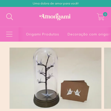
Uma dobra de amor para você!
0
Origami Produtos
Decoração com origam