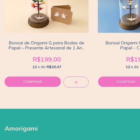
Bonsai de Origami G para Bodas de
Bonsai Origami 
Papel – Presente Artesanal de 1 Ano
Papel - C
de Casamento
R$199,00
R$19
12
x de
R$20,47
12
x de
Amorigami