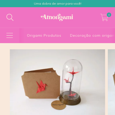
Uma dobra de amor para você!
0
Origami Produtos
Decoração com origam