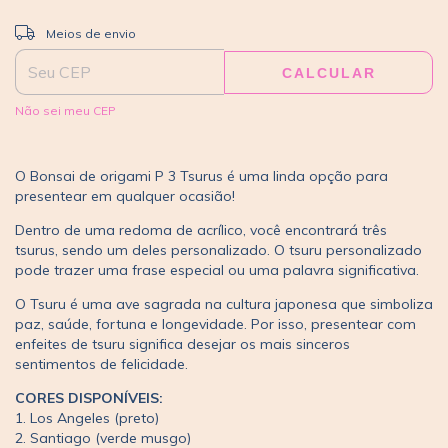
ALTERAR CEP
Entregas para o CEP:
Meios de envio
CALCULAR
Não sei meu CEP
O Bonsai de origami P 3 Tsurus é uma linda opção para
presentear em qualquer ocasião!
Dentro de uma redoma de acrílico, você encontrará três
tsurus, sendo um deles personalizado. O tsuru personalizado
pode trazer uma frase especial ou uma palavra significativa.
O Tsuru é uma ave sagrada na cultura japonesa que simboliza
paz, saúde, fortuna e longevidade. Por isso, presentear com
enfeites de tsuru significa desejar os mais sinceros
sentimentos de felicidade.
CORES DISPONÍVEIS:
1. Los Angeles (preto)
2. Santiago (verde musgo)