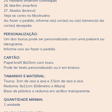
25. Havana (marrom conhaque)
26. Marfim (marfim)
27. Alaska (branco)
Veja as cores no Mostruário
Ao fazer o pedido, informe a(s) cor(es) ou o(s) número(s) da
cor(es) desejada.
PERSONALIZAÇÃO:
Um dos tsurus pode ser personalizado com uma palavra ou
ideograma.
Informe-nos ao fazer o pedido.
CARTÃO:
Papel kraft 8x10cm com tsuru.
Pode ter texto personalizado ou ir em branco.
TAMANHO E MATERIAL:
Tsurus: 3cm de asa a asa e 3,5cm de asa a asa
Redoma: 6x11cm (Diâmetro x Altura)
Base de plástico e redoma em acrílico transparente.
QUANTIDADE MINIMA:
1 unidade