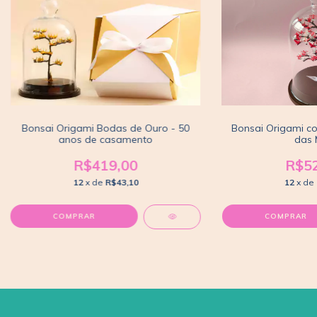
Bonsai Origami Bodas de Ouro - 50
Bonsai Origami co
anos de casamento
das 
R$419,00
R$52
12
x de
R$43,10
12
x de