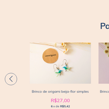
Pa
uru triplo
Brinco de origami beija-flor simples
Brinc
0
R$27,00
36
6
x de
R$5,42