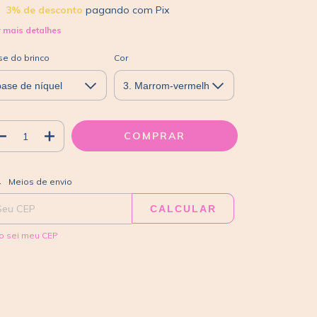
3% de desconto
pagando com Pix
 mais detalhes
se do brinco
Cor
ALTERAR CEP
regas para o CEP:
Meios de envio
CALCULAR
o sei meu CEP