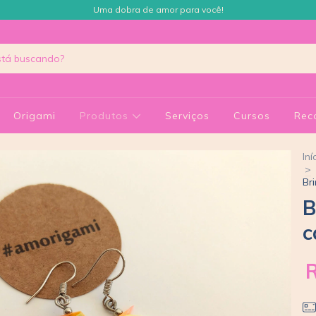
Uma dobra de amor para você!
Origami
Produtos
Serviços
Cursos
Rec
Iní
>
Br
B
c