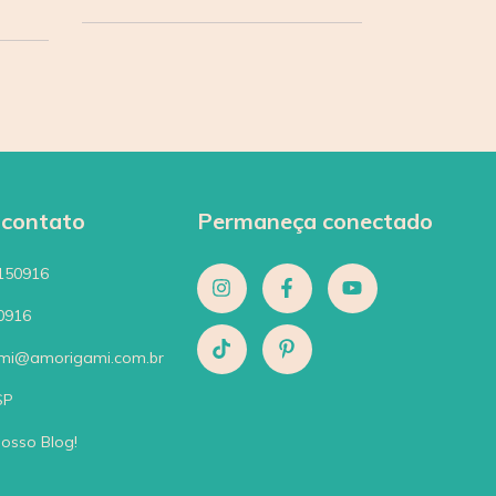
 contato
Permaneça conectado
150916
0916
mi@amorigami.com.br
SP
nosso Blog!