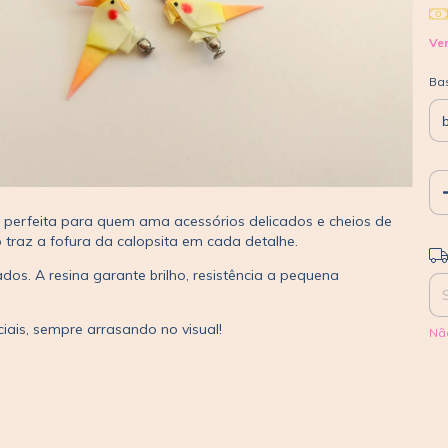
Ver
Ba
ha perfeita para quem ama acessórios delicados e cheios de
o traz a fofura da calopsita em cada detalhe.
Ent
os. A resina garante brilho, resistência a pequena
iais, sempre arrasando no visual!
Nã