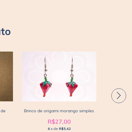
uto
 de
Brinco de origami morango simples
Brinco de 
R$27,00
6
x de
R$5,42