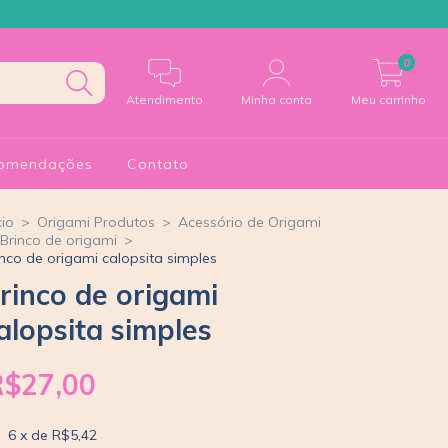
0
Atendimento
Minha conta
Meu carrinho
omendações
Contato
cio
>
Origami Produtos
>
Acessório de Origami
Brinco de origami
>
inco de origami calopsita simples
rinco de origami
alopsita simples
R$27,00
6
x de
R$5,42