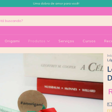
Uma dobra de amor para você!
Origami
Produtos
Serviços
Cursos
Rec
Iní
Lá
L
D