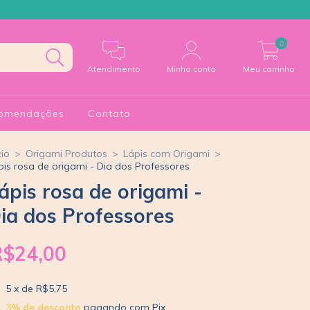
0
Atendimento
Minha conta
Meu carrinho
omendações
Contato
cio
>
Origami Produtos
>
Lápis com Origami
>
pis rosa de origami - Dia dos Professores
ápis rosa de origami -
ia dos Professores
R$24,00
5
x de
R$5,75
3% de desconto
pagando com Pix