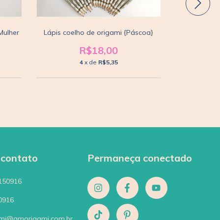
 Mulher
Lápis coelho de origami {Páscoa}
Lápis flo
R$18,00
4
x de
R$5,35
 contato
Permaneça conectado
150916
0916
mi@amorigami.com.br