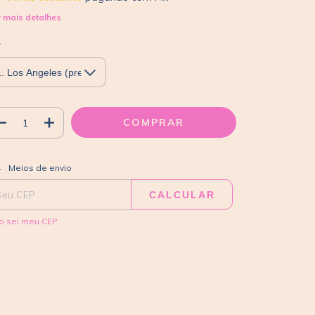
 mais detalhes
r
ALTERAR CEP
regas para o CEP:
Meios de envio
CALCULAR
o sei meu CEP