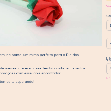
Ver
Co
gami na ponta, um mimo perfeito para o Dia dos
Ent
u até mesmo oferecer como lembrancinha em eventos.
emorações com esse lápis encantador.
Nã
estamos te esperando!