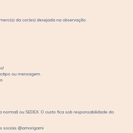
número(s) da cor(es) desejada na observação.
es!
gotipo ou mensagem.
do
 normal) ou SEDEX. O custo fica sob responsabilidade do
es sociais @amorigami