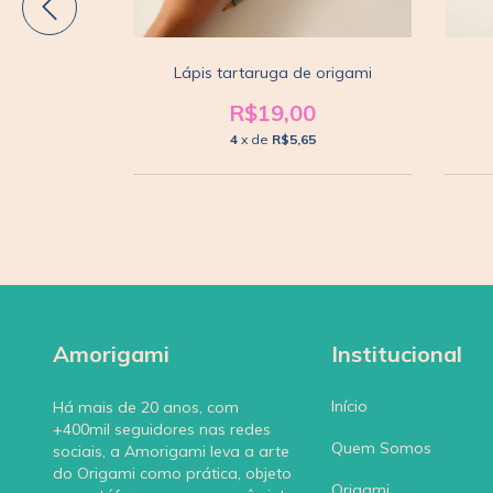
 origami
Lápis tartaruga de origami
0
R$19,00
5
4
x de
R$5,65
Amorigami
Institucional
Início
Há mais de 20 anos, com
+400mil seguidores nas redes
Quem Somos
sociais, a Amorigami leva a arte
do Origami como prática, objeto
Origami