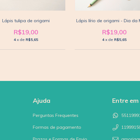
Lápis tulipa de origami
Lápis lírio de origami - Dia da
R$19,00
R$19,00
4
x de
R$5,65
4
x de
R$5,65
Ajuda
Entre em
Perguntas Frequentes
5511999
Formas de pagamento
1199915
Prazos e Formas de Envio
amoriga