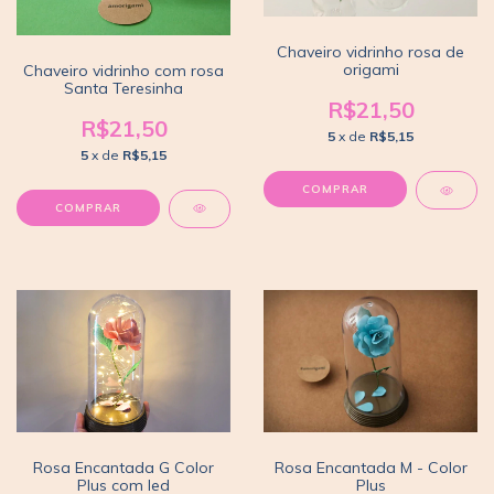
Chaveiro vidrinho rosa de
origami
Chaveiro vidrinho com rosa
Santa Teresinha
R$21,50
R$21,50
5
x de
R$5,15
5
x de
R$5,15
COMPRAR
COMPRAR
Rosa Encantada M - Color
Rosa Encantada G Color
Plus
Plus com led