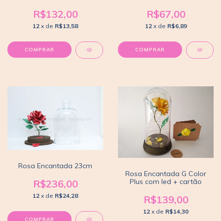
R$67,00
R$132,00
12
x de
R$6,89
12
x de
R$13,58
COMPRAR
COMPRAR
Rosa Encantada 23cm
Rosa Encantada G Color
Plus com led + cartão
R$236,00
12
x de
R$24,28
R$139,00
12
x de
R$14,30