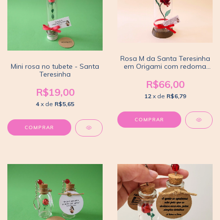
Rosa M da Santa Teresinha
em Origami com redoma
Mini rosa no tubete - Santa
acrílica
Teresinha
R$66,00
R$19,00
12
x de
R$6,79
4
x de
R$5,65
COMPRAR
COMPRAR