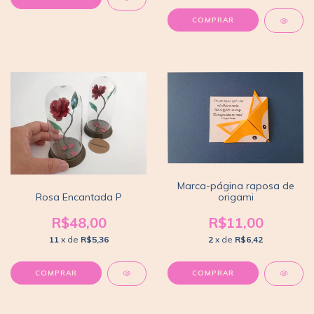
COMPRAR
Marca-página raposa de
origami
Rosa Encantada P
R$11,00
R$48,00
2
x de
R$6,42
11
x de
R$5,36
COMPRAR