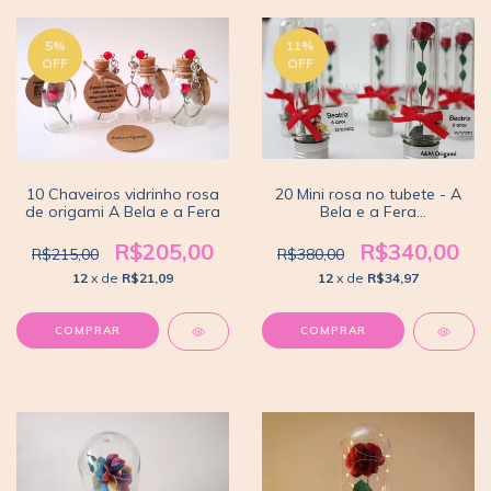
5
%
11
%
OFF
OFF
10 Chaveiros vidrinho rosa
20 Mini rosa no tubete - A
de origami A Bela e a Fera
Bela e a Fera
{Lembrancinha}
R$205,00
R$340,00
R$215,00
R$380,00
12
x de
R$21,09
12
x de
R$34,97
COMPRAR
COMPRAR