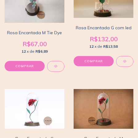
Rosa Encantada G com led
Rosa Encantada M Tie Dye
R$132,00
R$67,00
12
x de
R$13,58
12
x de
R$6,89