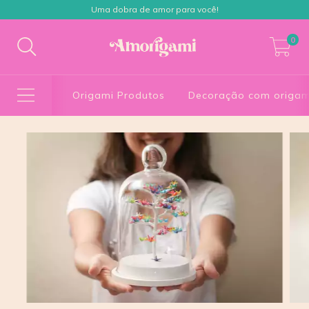
Uma dobra de amor para você!
0
Origami Produtos
Decoração com origam