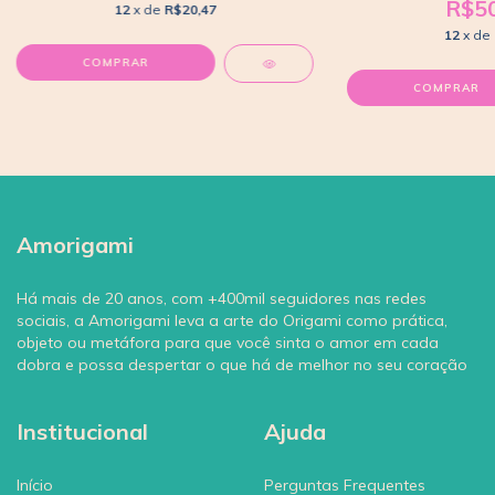
R$50
12
x de
R$20,47
12
x de
Amorigami
Há mais de 20 anos, com +400mil seguidores nas redes
sociais, a Amorigami leva a arte do Origami como prática,
objeto ou metáfora para que você sinta o amor em cada
dobra e possa despertar o que há de melhor no seu coração
Institucional
Ajuda
Início
Perguntas Frequentes