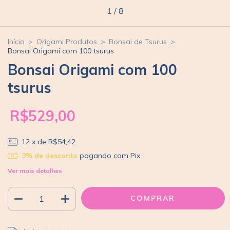
1
/
8
Início
>
Origami Produtos
>
Bonsai de Tsurus
>
Bonsai Origami com 100 tsurus
Bonsai Origami com 100
tsurus
R$529,00
12
x de
R$54,42
3% de desconto
pagando com Pix
Ver mais detalhes
ALTERAR CEP
Entregas para o CEP: